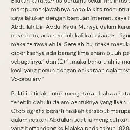
Bilakah kata
kamus
pertama sekali melintas 
mampu menjawabnya apabila kita menuntut su
saya lakukan dengan bantuan internet, saya
Abdullah bin Abdul Kadir Munsyi, dalam karan
naskah itu, ada sepuluh kali kata
kamus
digun
maka tertawalah ia. Setelah itu, maka masuk
diperiksanya ada barang lima enam puluh per
sebagainya.” dan (2) “…maka baharulah ia m
kecil yang penuh dengan perkataan dalamny
Vocabulary.”
Bukti ini tidak untuk mengatakan bahwa kat
terlebih dahulu dalam bentuknya yang lisan. H
Otobiografis berarti naskah tersebut meru
dalam naskah Abdullah saat ia mengisahkan
yang bertandang ke Malaka pada tahun 1828, te