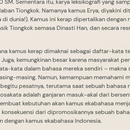
00 SM. Sementara itu, karya leksikografi yang sa
adaban Tiongkok. Namanya kamus Erya, diyakini d
di dunia!). Kamus ini kerap dipertalikan denga
sik Tiongkok semasa Dinasti Han, dan secara res
rhana kamus kerap dimaknai sebagai daftar-kata
. Juga, kemungkinan besar karena masyarakat pe
a-kata dalam bahasa mereka sendiri – makna se
masing-masing. Namun, kemampuan memahami makn
begitu pesatnya, terutama saat sebuah bahasa m
osakata adalah ganjaran masuk-akal dari bersen
g membuat kebutuhan akan kamus ekabahasa menjad
i konsekuensi dari dipromosikannya sebuah baha
an dengan kamus ekabahasa Indonesia.