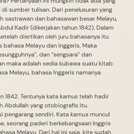
ra? Pertanyaan ini mungkin tidak ada yang
i sumber tulisan. Dari penelusuran yang
leh sastrawan dan bahasawan besar Melayu,
bdul Kadir (dikerjakan tahun 1842). Dalam
etelah diertikan oleh juru bahasanya itu
s bahasa Melayu dan Inggeris. Maka
sesungguhnya”, dan “sengsara” dan
ian maka adalah sedia kubawa suatu kitab
asa Melayu, bahasa Inggeris namanya
 1842. Tentunya kata kamus telah hadir
h Abdullah yang otobiografis itu.
 pengarang sendiri. Kata
kamus
muncul
, seorang paderi berkebangsaan Inggris
asa Melayu. Dari hal ini saja, kita sudah