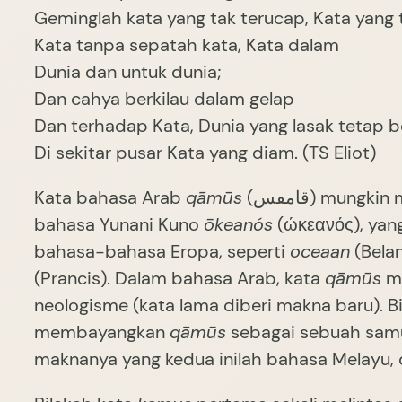
Geminglah kata yang tak terucap, Kata yang 
Kata tanpa sepatah kata, Kata dalam
Dunia dan untuk dunia;
Dan cahya berkilau dalam gelap
Dan terhadap Kata, Dunia yang lasak tetap b
Di sekitar pusar Kata yang diam. (TS Eliot)
Kata bahasa Arab
qāmūs
(قامٯس) mungkin merupakan salah satu produk neologisme paling puitis. Kata ini berakar pada kata dalam
bahasa Yunani Kuno
ōkeanós
(ώκεανός), yan
bahasa-bahasa Eropa, seperti
oceaan
(Bela
(Prancis). Dalam bahasa Arab, kata
qāmūs
me
neologisme (kata lama diberi makna baru). 
membayangkan
qāmūs
sebagai sebuah samu
maknanya yang kedua inilah bahasa Melayu,