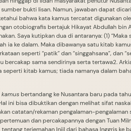
dan hinggap di lidah masyarakat penutur Nusanta
mber bukti lisan. Namun, jawaban dapat dicari d
 ketahui bahwa kata kamus tercatat digunakan o
gan otobiografis bertajuk Hikayat Abdullah bin A
akan. Saya kutipkan dua di antaranya: (1) “Maka s
lah ia ke dalam. Maka dibawanya satu kitab kamu
kataan seperti “patik” dan “singgahsana”, dan “
au bercakap sama sendirinya serta tertawa2. Ark
a seperti kitab kamus; tiada namanya dalam bah
a
kamus
bertandang ke Nusantara baru pada tahun
al ini bisa dibuktikan dengan melihat sifat naska
pakan catatan/rekaman pengalaman-pengalaman si
 pertemuan dan percakapannya dengan Tuan Milne
ntang terjemahan Injil dari bahasa Inggris ke bah