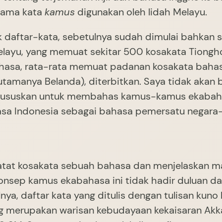
rtama kata
kamus
digunakan oleh lidah Melayu.
 daftar-kata, sebetulnya sudah dimulai bahkan s
layu, yang memuat sekitar 500 kosakata Tiong
hasa, rata-rata memuat padanan kosakata bahasa
utamanya Belanda), diterbitkan. Saya tidak akan 
a khususkan untuk membahas kamus-kamus ekabaha
bahasa Indonesia sebagai bahasa pemersatu nega
at kosakata sebuah bahasa dan menjelaskan ma
nsep kamus ekabahasa ini tidak hadir duluan dal
lnya, daftar kata yang ditulis dengan tulisan ku
g merupakan warisan kebudayaan kekaisaran Akkad