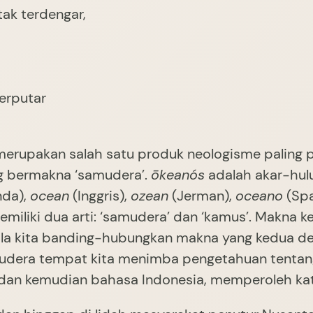
tak terdengar,
erputar
g bermakna ‘samudera’.
ōkeanós
adalah akar-hul
nda),
ocean
(Inggris),
ozean
(Jerman),
oceano
(Spa
miliki dua arti: ‘samudera’ dan ‘kamus’. Makna ke
Bila kita banding-hubungkan makna yang kedua de
dera tempat kita menimba pengetahuan tentang
 dan kemudian bahasa Indonesia, memperoleh k