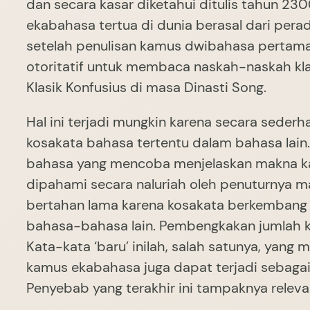
dan secara kasar diketahui ditulis tahun 23
ekabahasa tertua di dunia berasal dari per
setelah penulisan kamus dwibahasa pertama 
otoritatif untuk membaca naskah-naskah kla
Klasik Konfusius di masa Dinasti Song.
Hal ini terjadi mungkin karena secara sede
kosakata bahasa tertentu dalam bahasa lain
bahasa yang mencoba menjelaskan makna kat
dipahami secara naluriah oleh penuturnya 
bertahan lama karena kosakata berkembang 
bahasa-bahasa lain. Pembengkakan jumlah k
Kata-kata ‘baru’ inilah, salah satunya, yan
kamus ekabahasa juga dapat terjadi sebaga
Penyebab yang terakhir ini tampaknya relev