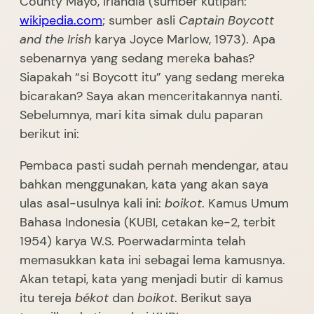
County Mayo, Irlandia (sumber kutipan:
wikipedia.com
; sumber asli
Captain Boycott
and the Irish
karya Joyce Marlow, 1973). Apa
sebenarnya yang sedang mereka bahas?
Siapakah “si Boycott itu” yang sedang mereka
bicarakan? Saya akan menceritakannya nanti.
Sebelumnya, mari kita simak dulu paparan
berikut ini:
Pembaca pasti sudah pernah mendengar, atau
bahkan menggunakan, kata yang akan saya
ulas asal-usulnya kali ini:
boikot
. Kamus Umum
Bahasa Indonesia (KUBI, cetakan ke-2, terbit
1954) karya W.S. Poerwadarminta telah
memasukkan kata ini sebagai lema kamusnya.
Akan tetapi, kata yang menjadi butir di kamus
itu tereja
békot
dan
boikot
. Berikut saya