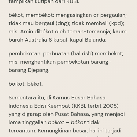
tampilkan kutipan dari KUBI.
békot, membékot: mengasingkan dr pergaulan;
tidak mau bergaul (dng); tidak membeli (kpd);
mis. Amin dibékot oleh teman-temannja; kaum
buruh Australia 8 kapal-kapal Belanda;
pembékotan: perbuatan (hal dsb) membékot;
mis. menghentikan pembékotan barang-
barang Djepang.
boikot: békot.
Sementara itu, di Kamus Besar Bahasa
Indonesia Edisi Keempat (KKBI, terbit 2008)
yang digarap oleh Pusat Bahasa, yang menjadi
lema tinggallah
boikot
–
békot
tidak
tercantum. Kemungkinan besar, hal ini terjadi