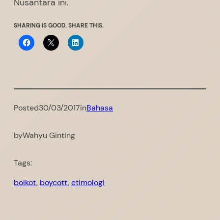
Nusantara ini.
SHARING IS GOOD. SHARE THIS.
Posted
30/03/2017
in
Bahasa
by
Wahyu Ginting
Tags:
boikot
, 
boycott
, 
etimologi