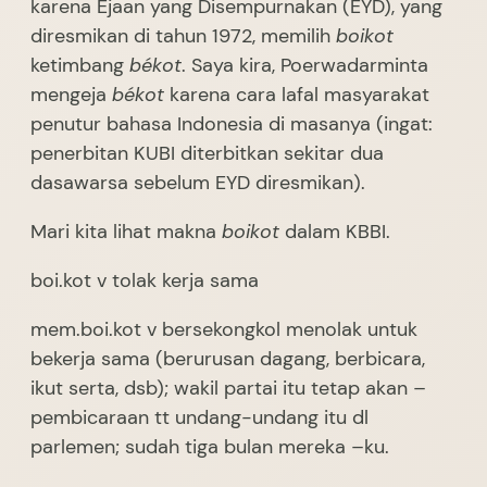
karena Ejaan yang Disempurnakan (EYD), yang
diresmikan di tahun 1972, memilih
boikot
ketimbang
békot
. Saya kira, Poerwadarminta
mengeja
békot
karena cara lafal masyarakat
penutur bahasa Indonesia di masanya (ingat:
penerbitan KUBI diterbitkan sekitar dua
dasawarsa sebelum EYD diresmikan).
Mari kita lihat makna
boikot
dalam KBBI.
boi.kot v tolak kerja sama
mem.boi.kot v bersekongkol menolak untuk
bekerja sama (berurusan dagang, berbicara,
ikut serta, dsb); wakil partai itu tetap akan –
pembicaraan tt undang-undang itu dl
parlemen; sudah tiga bulan mereka –ku.