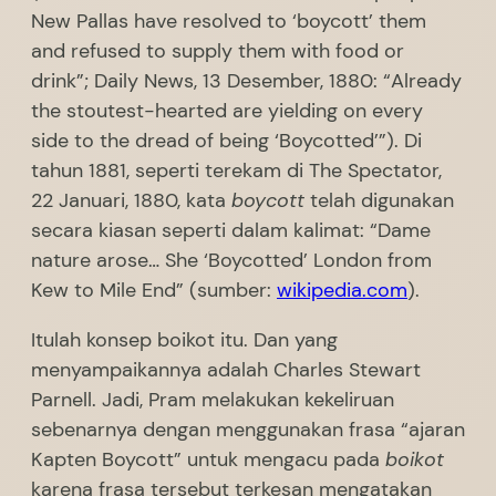
New Pallas have resolved to ‘boycott’ them
and refused to supply them with food or
drink”; Daily News, 13 Desember, 1880: “Already
the stoutest-hearted are yielding on every
side to the dread of being ‘Boycotted’”). Di
tahun 1881, seperti terekam di The Spectator,
22 Januari, 1880, kata
boycott
telah digunakan
secara kiasan seperti dalam kalimat: “Dame
nature arose… She ‘Boycotted’ London from
Kew to Mile End” (sumber:
wikipedia.com
).
Itulah konsep boikot itu. Dan yang
menyampaikannya adalah Charles Stewart
Parnell. Jadi, Pram melakukan kekeliruan
sebenarnya dengan menggunakan frasa “ajaran
Kapten Boycott” untuk mengacu pada
boikot
karena frasa tersebut terkesan mengatakan