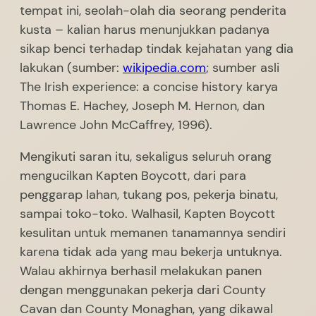
tempat ini, seolah-olah dia seorang penderita
kusta – kalian harus menunjukkan padanya
sikap benci terhadap tindak kejahatan yang dia
lakukan (sumber:
wikipedia.com
; sumber asli
The Irish experience: a concise history karya
Thomas E. Hachey, Joseph M. Hernon, dan
Lawrence John McCaffrey, 1996).
Mengikuti saran itu, sekaligus seluruh orang
mengucilkan Kapten Boycott, dari para
penggarap lahan, tukang pos, pekerja binatu,
sampai toko-toko. Walhasil, Kapten Boycott
kesulitan untuk memanen tanamannya sendiri
karena tidak ada yang mau bekerja untuknya.
Walau akhirnya berhasil melakukan panen
dengan menggunakan pekerja dari County
Cavan dan County Monaghan, yang dikawal